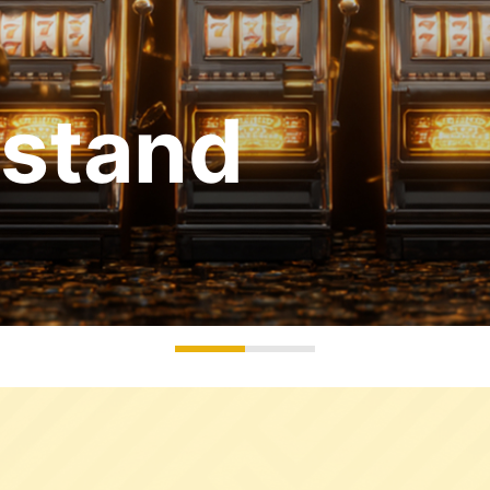
lstand