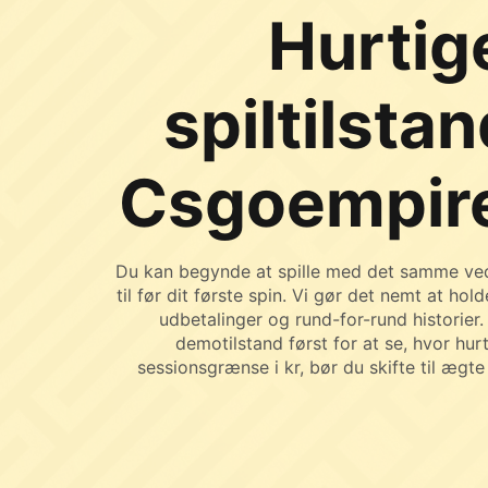
Hurtig
spiltilsta
Csgoempire
Du kan begynde at spille med det samme ved at
til før dit første spin. Vi gør det nemt at h
udbetalinger og rund-for-rund historier
demotilstand først for at se, hvor hur
sessionsgrænse i kr, bør du skifte til ægte