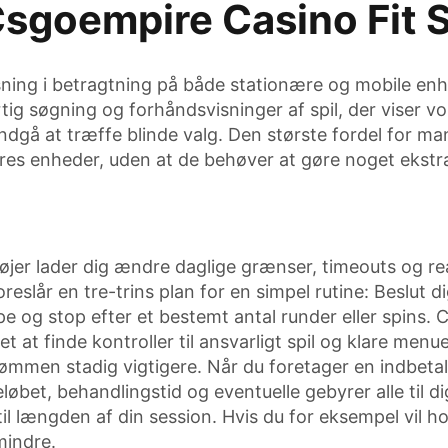
sgoempire Casino Fit S
æsning i betragtning på både stationære og mobile enh
ig søgning og forhåndsvisninger af spil, der viser v
dgå at træffe blinde valg. Den største fordel for ma
deres enheder, uden at de behøver at gøre noget ekstr
er lader dig ændre daglige grænser, timeouts og real
foreslår en tre-trins plan for en simpel rutine: Beslut
e og stop efter et bestemt antal runder eller spins. C
et at finde kontroller til ansvarligt spil og klare menue
rømmen stadig vigtigere. Når du foretager en indbet
bet, behandlingstid og eventuelle gebyrer alle til di
til længden af din session. Hvis du for eksempel vil ho
mindre.