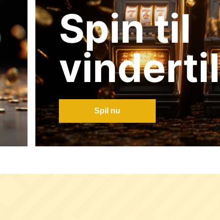
Spin til
vinderti
Spil nu