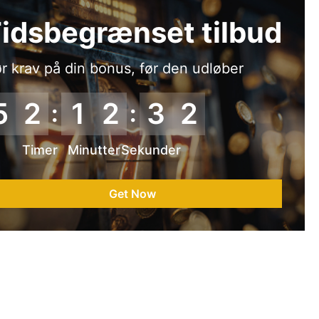
idsbegrænset tilbud
r krav på din bonus, før den udløber
5
2
1
2
3
0
:
:
Timer
Minutter
Sekunder
Get Now