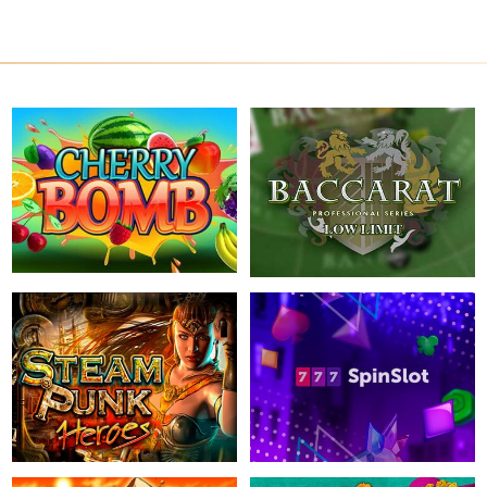
rk
deres gevinster til reelle udbetalinger