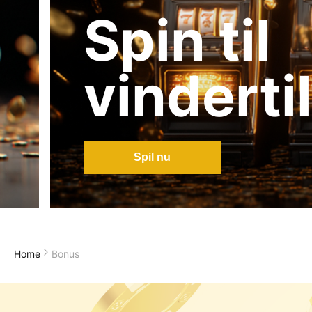
Spin til
vinderti
Spil nu
Home
Bonus