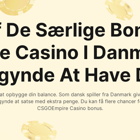
f De Særlige Bo
 Casino I Danm
egynde At Have 
 at opbygge din balance. Som dansk spiller fra Danmark giv
egynde at satse med ekstra penge. Du kan få flere chancer fo
CSGOEmpire Casino bonus.