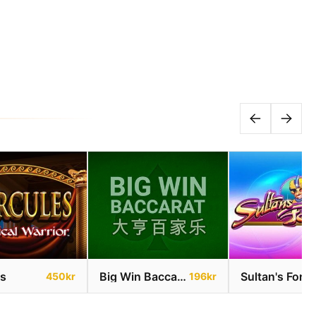
es
Big Win Baccarat
Sultan's Fort
450kr
196kr