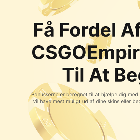
Få Fordel A
CSGOEmpire
Til At B
Bonusserne er beregnet til at hjælpe dig med
vil have mest muligt ud af dine skins eller b